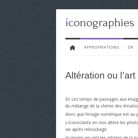
APPROPRIATIONS
DR
Altération ou l’ar
En ces temps de passages aux images
du mélange de la chimie des émulsion
Alors que l’image numérique est au p
L’iconoclaste en moi altère les phot
vie après reloockage.
Je rejoins en cela les artistes de l